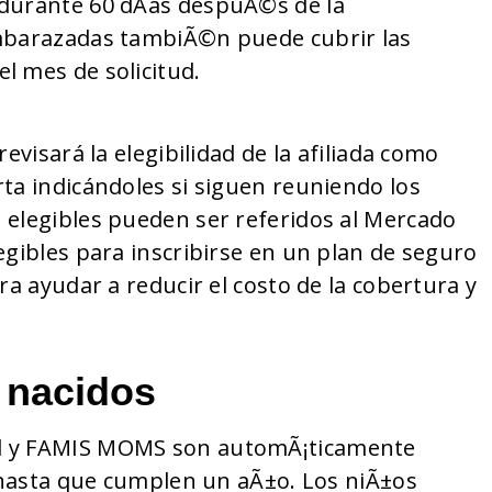
 durante 60 dÃas despuÃ©s de la
embarazadas tambiÃ©n puede cubrir las
el mes de solicitud.
evisará la elegibilidad de la afiliada como
ta indicándoles si siguen reuniendo los
 elegibles pueden ser referidos al Mercado
egibles para inscribirse en un plan de seguro
ra ayudar a reducir el costo de la cobertura y
n nacidos
id y FAMIS MOMS son automÃ¡ticamente
e hasta que cumplen un aÃ±o. Los niÃ±os