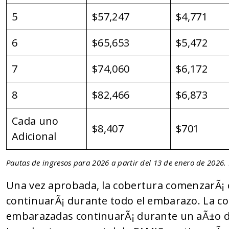
5
$57,247
$4,771
6
$65,653
$5,472
7
$74,060
$6,172
8
$82,466
$6,873
Cada uno
$8,407
$701
Adicional
Pautas de ingresos para 2026 a partir del 13 de enero de 2026. 
Una vez aprobada, la cobertura comenzarÃ¡ el
continuarÃ¡ durante todo el embarazo. La c
embarazadas continuarÃ¡ durante un aÃ±o de