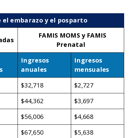
el embarazo y el posparto
FAMIS MOMS y FAMIS
adas
Prenatal
Ingresos
Ingresos
s
anuales
mensuales
$32,718
$2,727
$44,362
$3,697
$56,006
$4,668
$67,650
$5,638