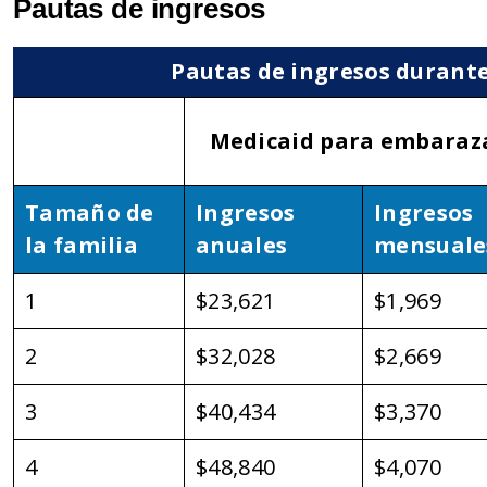
Pautas de ingresos
Pautas de ingresos durante 
Medicaid para embaraz
Tamaño de
Ingresos
Ingresos
la familia
anuales
mensuale
1
$23,621
$1,969
2
$32,028
$2,669
3
$40,434
$3,370
4
$48,840
$4,070