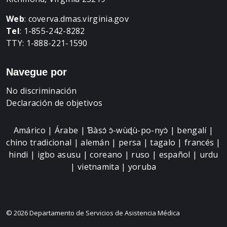
Web
:
coverva.dmas.virginia.gov
Tel
: 1-855-242-8282
TTY: 1-888-221-1590
Navegue por
No discriminación
Declaración de objetivos
Amárico | Árabe | Ɓàsɔ́ ɔ̀-wùɖù-po-nyɔ̀ | bengalí |
chino tradicional | alemán | persa | tagalo | francés |
hindi | igbo asusu | coreano | ruso | español | urdu
| vietnamita | yoruba
© 2026 Departamento de Servicios de Asistencia Médica