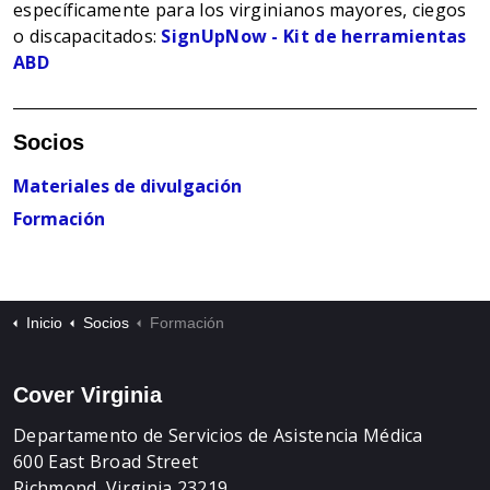
específicamente para los virginianos mayores, ciegos
o discapacitados:
SignUpNow - Kit de herramientas
ABD
Socios
Materiales de divulgación
Formación
Inicio
Socios
Formación
Cover Virginia
Departamento de Servicios de Asistencia Médica
600 East Broad Street
Richmond, Virginia 23219