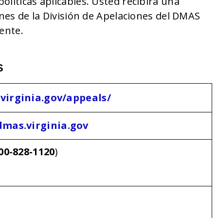
olíticas aplicables. Usted recibirá una
ones de la División de Apelaciones del DMAS
ente.
S
virginia.gov/appeals/
mas.virginia.gov
00-828-1120
)