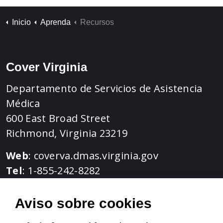
Inicio
Aprenda
Recursos
Cover Virginia
Departamento de Servicios de Asistencia
Médica
600 East Broad Street
Richmond, Virginia 23219
Web
:
coverva.dmas.virginia.gov
Tel
: 1-855-242-8282
TTY: 1-888-221-1590
Aviso sobre cookies
Amárico | Árabe | Ɓàsɔ́ ɔ̀-wùɖù-po-nyɔ̀ | be