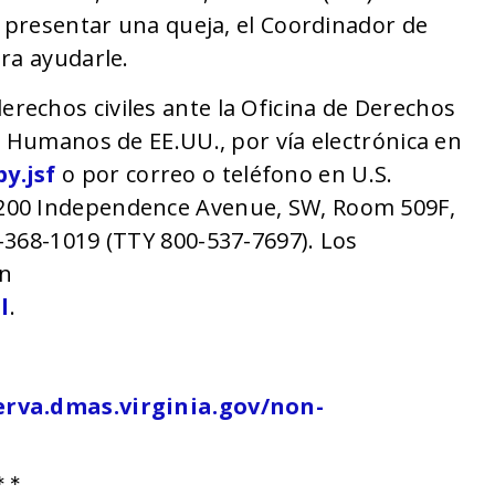
a presentar una queja, el Coordinador de
ra ayudarle.
echos civiles ante la Oficina de Derechos
s Humanos de EE.UU., por vía electrónica en
y.jsf
o por correo o teléfono en U.S.
200 Independence Avenue, SW, Room 509F,
-368-1019 (TTY 800-537-7697). Los
en
l
.
erva.dmas.virginia.gov/non-
**