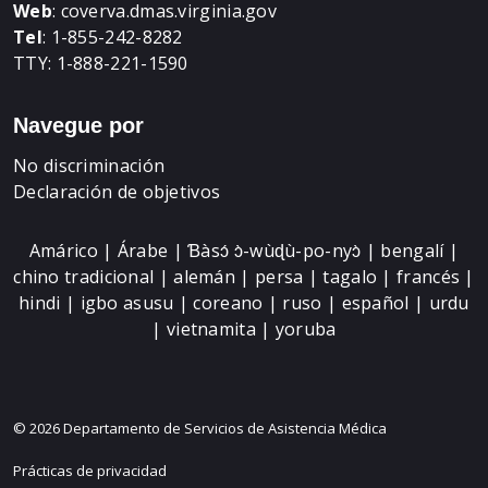
Web
:
coverva.dmas.virginia.gov
Tel
: 1-855-242-8282
TTY: 1-888-221-1590
Navegue por
No discriminación
Declaración de objetivos
Amárico | Árabe | Ɓàsɔ́ ɔ̀-wùɖù-po-nyɔ̀ | bengalí |
chino tradicional | alemán | persa | tagalo | francés |
hindi | igbo asusu | coreano | ruso | español | urdu
| vietnamita | yoruba
© 2026 Departamento de Servicios de Asistencia Médica
Prácticas de privacidad