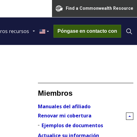
Find a Commonwealth Resource
ros recursos
Póngase en contacto con
Miembros
Manuales del afiliado
Renovar mi cobertura
Ejemplos de documentos
Actualice su información