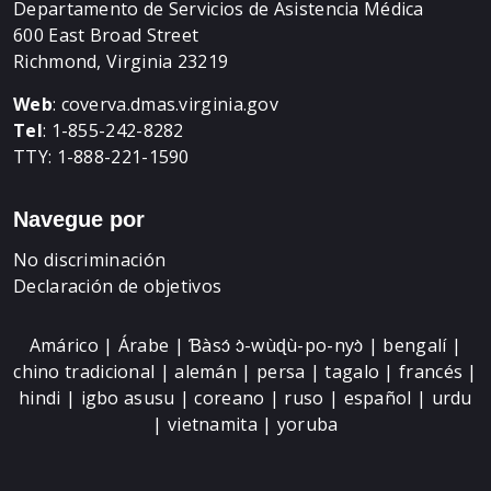
Departamento de Servicios de Asistencia Médica
600 East Broad Street
Richmond, Virginia 23219
Web
:
coverva.dmas.virginia.gov
Tel
: 1-855-242-8282
TTY: 1-888-221-1590
Navegue por
No discriminación
Declaración de objetivos
Amárico | Árabe | Ɓàsɔ́ ɔ̀-wùɖù-po-nyɔ̀ | bengalí |
chino tradicional | alemán | persa | tagalo | francés |
hindi | igbo asusu | coreano | ruso | español | urdu
| vietnamita | yoruba