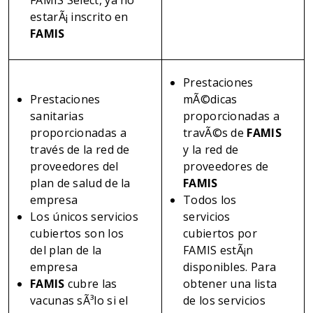
FAMIS Select, ya no
estarÃ¡ inscrito en
FAMIS
Prestaciones
Prestaciones
mÃ©dicas
sanitarias
proporcionadas a
proporcionadas a
travÃ©s de
FAMIS
través de la red de
y la red de
proveedores del
proveedores de
plan de salud de la
FAMIS
empresa
Todos los
Los únicos servicios
servicios
cubiertos son los
cubiertos por
del plan de la
FAMIS estÃ¡n
empresa
disponibles. Para
FAMIS
cubre las
obtener una lista
vacunas sÃ³lo si el
de los servicios