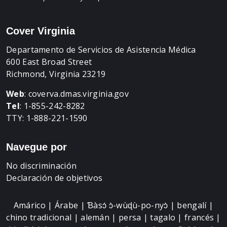
Cover Virginia
Departamento de Servicios de Asistencia Médica
600 East Broad Street
Richmond, Virginia 23219
Web
:
coverva.dmas.virginia.gov
Tel
: 1-855-242-8282
TTY: 1-888-221-1590
Navegue por
No discriminación
Declaración de objetivos
Amárico | Árabe | Ɓàsɔ́ ɔ̀-wùɖù-po-nyɔ̀ | bengalí |
chino tradicional | alemán | persa | tagalo | francés |