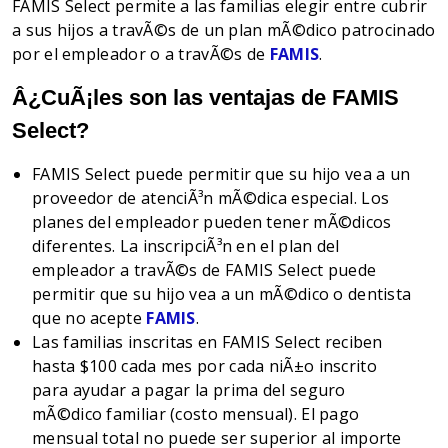
FAMIS Select permite a las familias elegir entre cubrir
a sus hijos a travÃ©s de un plan mÃ©dico patrocinado
por el empleador o a travÃ©s de
FAMIS
.
Â¿CuÃ¡les son las ventajas de FAMIS
Select?
FAMIS Select puede permitir que su hijo vea a un
proveedor de atenciÃ³n mÃ©dica especial. Los
planes del empleador pueden tener mÃ©dicos
diferentes. La inscripciÃ³n en el plan del
empleador a travÃ©s de FAMIS Select puede
permitir que su hijo vea a un mÃ©dico o dentista
que no acepte
FAMIS
.
Las familias inscritas en FAMIS Select reciben
hasta $100 cada mes por cada niÃ±o inscrito
para ayudar a pagar la prima del seguro
mÃ©dico familiar (costo mensual). El pago
mensual total no puede ser superior al importe