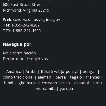
600 East Broad Street
Richmond, Virginia 23219
Web
:
coverva.dmas.virginia.gov
Tel
: 1-855-242-8282
TTY: 1-888-221-1590
Navegue por
No discriminación
Declaración de objetivos
Amárico | Árabe | Ɓàsɔ́ ɔ̀-wùɖù-po-nyɔ̀ | bengalí |
chino tradicional | alemán | persa | tagalo | francés |
hindi | igbo asusu | coreano | ruso | español | urdu
| vietnamita | yoruba