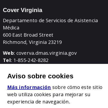
Cover Virginia
Departamento de Servicios de Asistencia
Médica
600 East Broad Street
Richmond, Virginia 23219
Web
:
coverva.dmas.virginia.gov
Tel
: 1-855-242-8282
TTY: 1-888-221-1590
Aviso sobre cookies
Amárico | Árabe | Ɓàsɔ́ ɔ̀-wùɖù-po-nyɔ̀ | be
Más información
sobre cómo este sitio
web utiliza cookies para mejorar su
experiencia de navegación.