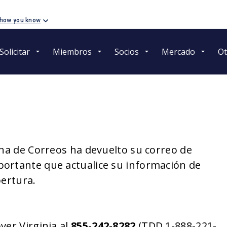
 how you know
Solicitar
Miembros
Socios
Mercado
Ot
ina de Correos ha devuelto su correo de
portante que actualice su información de
bertura.
ver Virginia al
855-242-8282
(TDD 1-888-221-