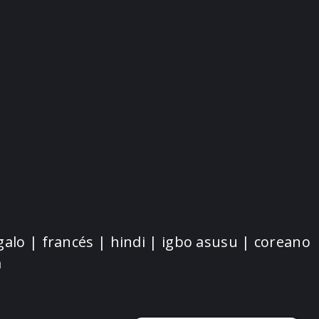
galo | francés | hindi | igbo asusu | coreano
a