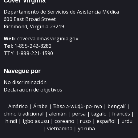
Cover Virginia
Departamento de Servicios de Asistencia Médica
600 East Broad Street
Richmond, Virginia 23219
Web
:
coverva.dmas.virginia.gov
Tel
: 1-855-242-8282
TTY: 1-888-221-1590
Navegue por
No discriminación
Declaración de objetivos
Amárico | Árabe | Ɓàsɔ́ ɔ̀-wùɖù-po-nyɔ̀ | bengalí |
chino tradicional | alemán | persa | tagalo | francés |
hindi | igbo asusu | coreano | ruso | español | urdu
| vietnamita | yoruba